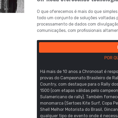
O que oferecemos é mais do que simples
todo um conjunto de soluções voltadas
processamento de dados com divulgação 
comunicações, com profissionais altamen
POR Q
Há mais de 10 anos a Chronosat é resp
provas do Campeonato Brasileiro de Ral
Country, com destaque para o Rally dos 
1500 (com etapas válidas pelo campeonat
Sulamericano de rally). Também fornece
monomarca (Sertoes Kite Surf, Copa Peu
Shell Melhor Motorista do Brasil, Ginca
qualquer tipo de evento onde é necessá